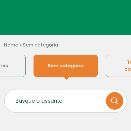
Home
•
Sem categoria
T
res
Sem categoria
ca