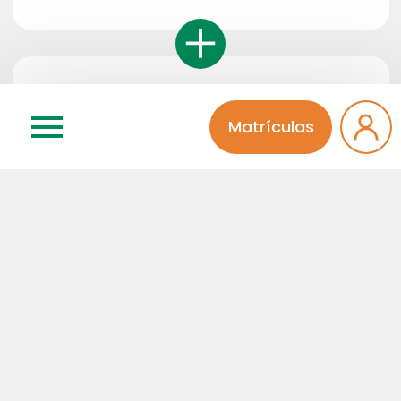
Disciplinas do Itinerário e Projeto
Integrador
Matrículas
Um projeto anual por ano, usando a
Aprendizagem Baseada em Problemas e
por Projetos. No 2o ano, o projeto é o TCC
(Trabalho Complementar de Curso).
Disciplinas eletivas livres
Disciplinas de várias áreas do