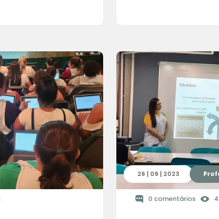
26 | 09 | 2023
Prof
s
0 comentários
4