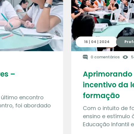
16 | 04 | 2024
Prof
0 comentários
5
es –
Aprimorando p
incentivo da 
formação
o último encontro
ontro, foi abordado
Com o intuito de f
ensino e estímulo à
Educação Infantil 