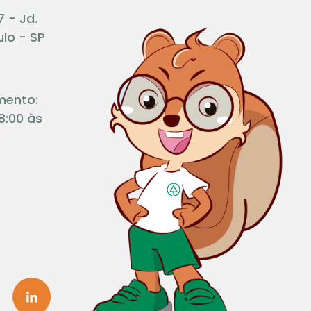
7 - Jd.
lo - SP
mento:
8:00 às