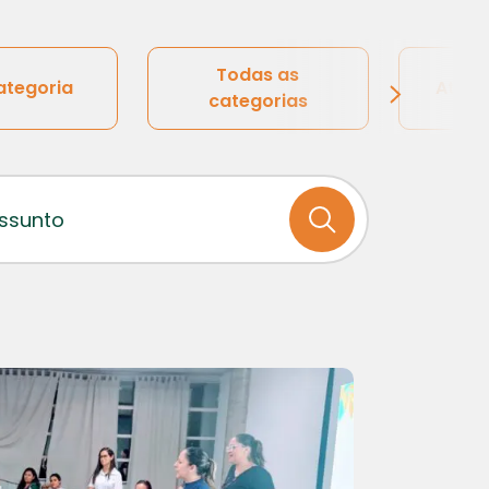
Todas as
ategoria
Ativi
categorias