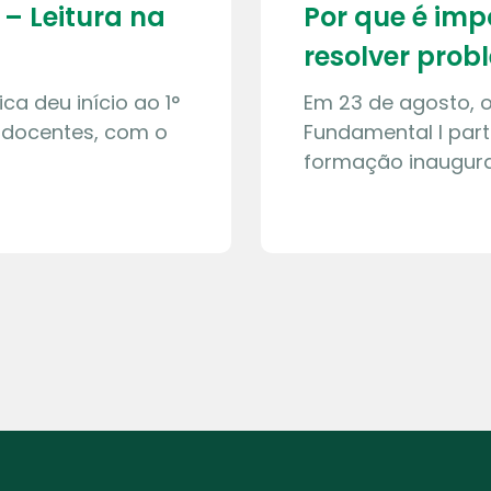
– Leitura na
Por que é imp
resolver pro
ca deu início ao 1°
Em 23 de agosto, o
 docentes, com o
Fundamental I par
formação inaugura