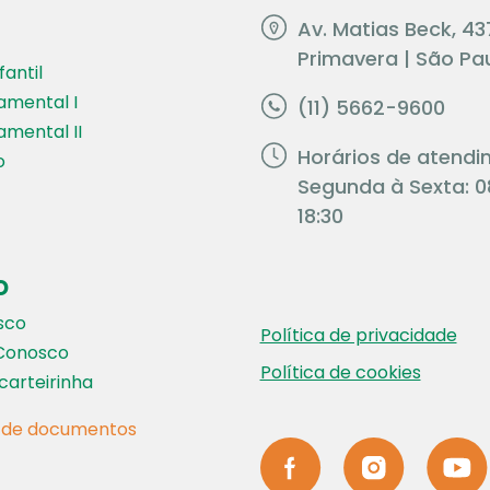
Av. Matias Beck, 43
Primavera | São Pau
antil
amental I
(11) 5662-9600
amental II
Horários de atendi
o
Segunda à Sexta: 0
18:30
o
sco
Política de privacidade
Conosco
Política de cookies
carteirinha
o de documentos