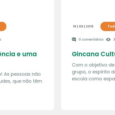
16 | 06 | 2015
Toda
s
0 comentários
3
ência e uma
Gincana Cultu
Com o objetivo de 
grupo, o espírito 
e! As pessoas não
escola como espa
rtudes, que não têm