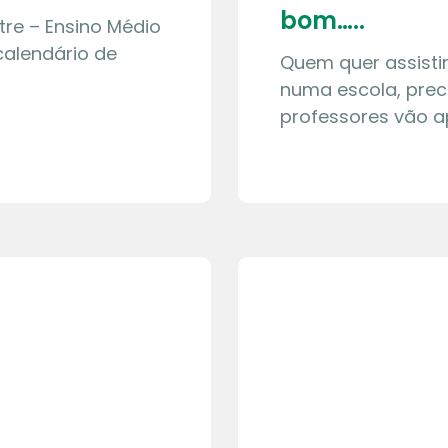
bom…..
tre – Ensino Médio
calendário de
Quem quer assisti
numa escola, preci
professores vão a