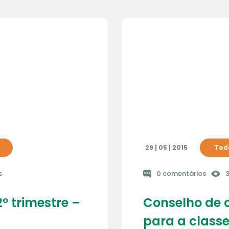
29 | 05 | 2015
Toda
s
0 comentários
3
º trimestre –
Conselho de c
para a classe