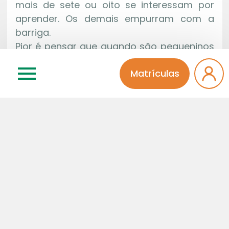
mais de sete ou oito se interessam por
aprender. Os demais empurram com a
barriga.
Pior é pensar que quando são pequeninos
ficam com os olhinhos brilhantes quando
Matrículas
aprendem coisa nova. Por que estradas se
perdem os interesses e as motivações da
moçada?
Cada um de nós que faça o “mea culpa” e
busque esforços para transformar a
educação de nosso país em motivo de
orgulho. Já é hora!
Sonia Regina P. G. Pinheiro