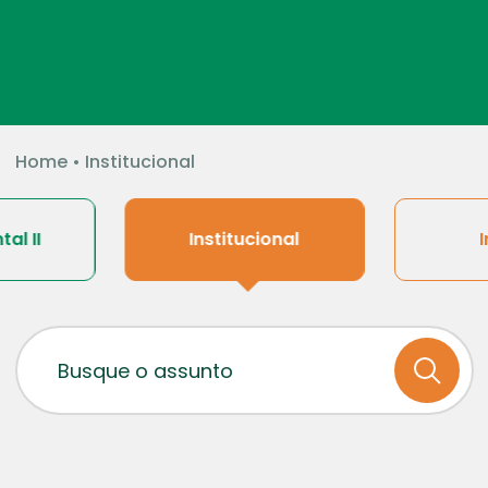
Home
•
Institucional
al II
Institucional
I