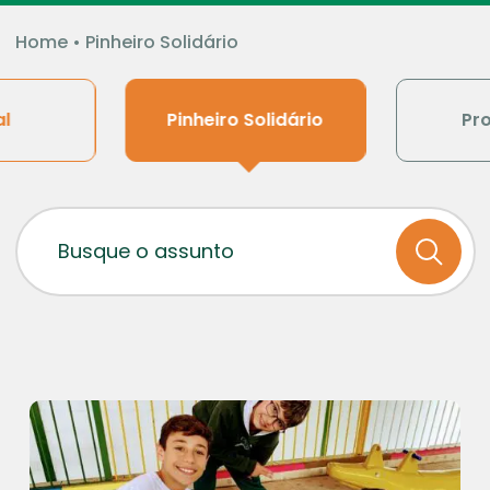
Home
•
Pinheiro Solidário
al
Pinheiro Solidário
Pr