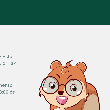
7 - Jd.
lo - SP
mento:
8:00 às