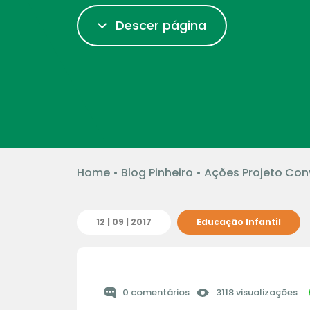
Descer página
Home
•
Blog Pinheiro
•
Ações Projeto Con
12 | 09 | 2017
Educação Infantil
0 comentários
3118 visualizações