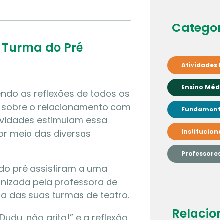
Categor
– Turma do Pré
Atividades 
Ensino Méd
endo as reflexões de todos os
a sobre o relacionamento com
Fundamenta
ividades estimulam essa
or meio das diversas
Institucion
Professore
o pré assistiram a uma
nizada pela professora de
a das suas turmas de teatro.
Relacio
udu, não grita!” e a reflexão