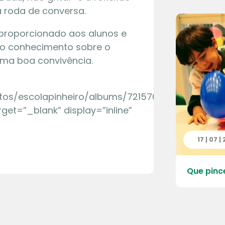
 roda de conversa.
proporcionado aos alunos e
do conhecimento sobre o
uma boa convivência.
hotos/escolapinheiro/albums/72157686557088334″
rget=”_blank” display=”inline”
 | 2026
17 | 07 |
 do Quarteirão da Escola – Pré
Que pinc