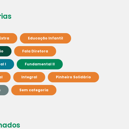
ias
Extra
Educação Infantil
io
Fala Diretora
l I
Fundamental II
al
Integral
Pinheiro Solidário
s
Sem categoria
nados