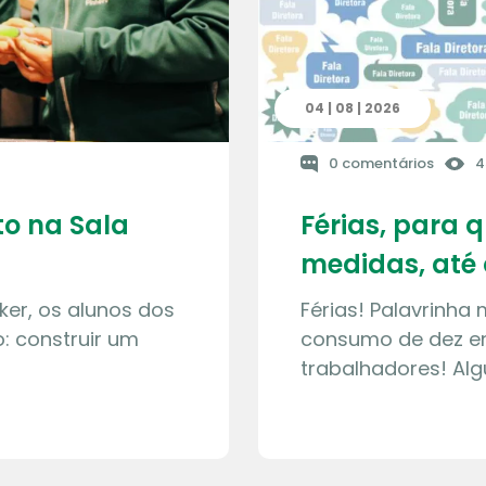
04 | 08 | 2026
0 comentários
4
o na Sala
Férias, para 
medidas, até 
ker, os alunos dos
Férias! Palavrinha
: construir um
consumo de dez en
trabalhadores! Al