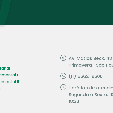
Av. Matias Beck, 43
Primavera | São Pau
antil
amental I
(11) 5662-9600
amental II
Horários de atendi
o
Segunda à Sexta: 0
18:30