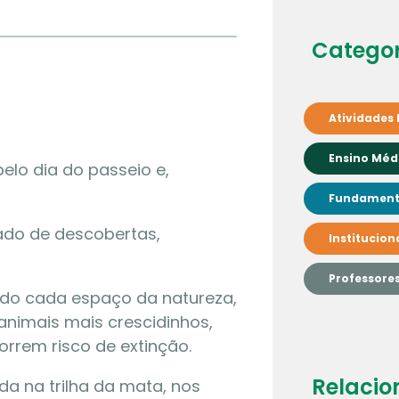
Categor
Atividades 
Ensino Méd
lo dia do passeio e,
Fundamenta
ado de descobertas,
Institucion
Professore
ndo cada espaço da natureza,
animais mais crescidinhos,
orrem risco de extinção.
Relacio
a na trilha da mata, nos