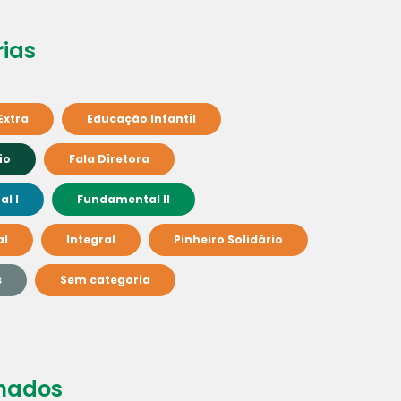
ias
Extra
Educação Infantil
io
Fala Diretora
l I
Fundamental II
al
Integral
Pinheiro Solidário
s
Sem categoria
nados