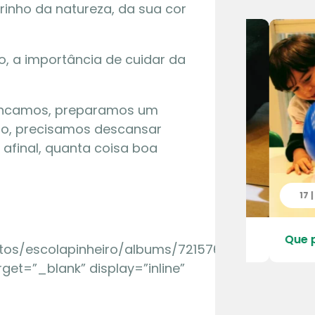
inho da natureza, da sua cor
, a importância de cuidar da
incamos, preparamos um
no, precisamos descansar
 afinal, quanta coisa boa
 | 2026
17 | 07 |
 do Quarteirão da Escola – Pré
Que pinc
hotos/escolapinheiro/albums/72157683828025206″
rget=”_blank” display=”inline”