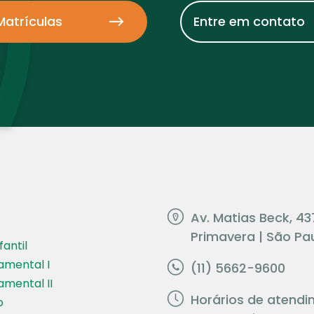
Matrículas
Entre em contato
Av. Matias Beck, 43
Primavera | São Pau
antil
amental I
(11) 5662-9600
amental II
Horários de atendi
o