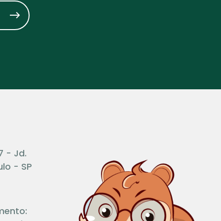
7 - Jd.
lo - SP
mento: