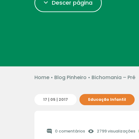
Descer página
Home
•
Blog Pinheiro
•
Bichomania – Pré
17 | 05 | 2017
Educação Infantil
0 comentários
2799 visualizações