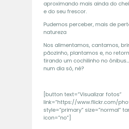
aproximando mais ainda do cheir
e do seu frescor.
Pudemos perceber, mais de perto
natureza
Nos alimentamos, cantamos, br
pãozinho, plantamos e, no retor
tirando um cochilinho no ônibus…
num dia só, né?
01 | 08
[button text=”Visualizar fotos”
Maquete
link=”https://www.flickr.com/p
style=”primary” size=”normal” ta
icon=”no”]