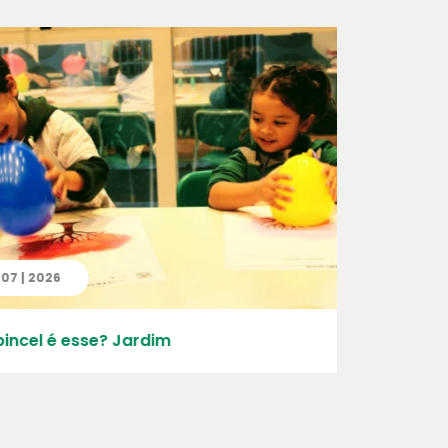
 2026
07 | 07 | 
el é esse? Jardim
A exploraç
Maternal