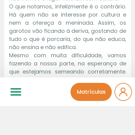
O que notamos, infelizmente é o contrário.
Há quem não se interesse por cultura e
nem a ofereça à meninada. Assim, os
garotos vão ficando à deriva, gostando de
tudo o que é porcaria, do que não educa,
não ensina e não edifica.
Mesmo com muita dificuldade, vamos
fazendo a nossa parte, na esperança de
que estejamos semeando corretamente.
Deus queira!
Quem não se importa com o crescimento
Matrículas
intelectual dos meninos, não pode se
queixar de toda essa patifaria que vemos
grassar na nossa Pátria e nem mesmo do
desconhecimento de nosso país pelos
outros povos. Alguns nem sabem que