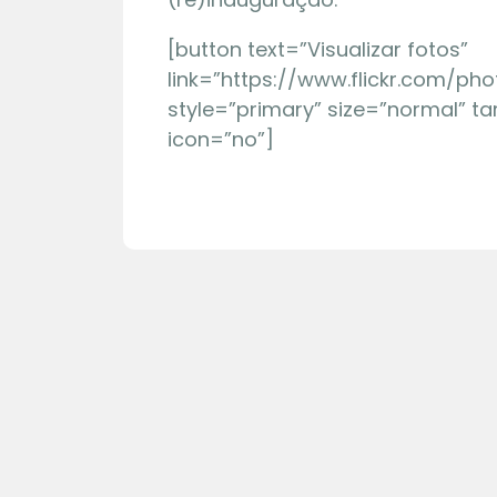
[button text=”Visualizar fotos”
link=”https://www.flickr.com/ph
style=”primary” size=”normal” ta
icon=”no”]
01 | 08
Maquete