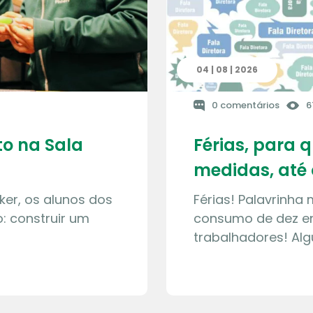
04 | 08 | 2026
0 comentários
6
o na Sala
Férias, para 
medidas, até 
ker, os alunos dos
Férias! Palavrinha
: construir um
consumo de dez en
trabalhadores! Al