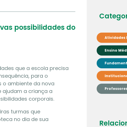
Categor
vas possibilidades do
Atividades 
Ensino Méd
Fundamenta
dades que a escola precisa
onsequência, para o
Institucion
os o ambiente da nova
Professore
 ajudam a criança a
sibilidades corporais.
iras turmas que
teca no dia de sua
Relacio