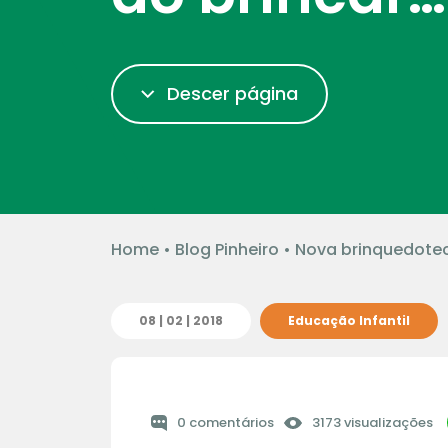
Descer página
Home
•
Blog Pinheiro
•
Nova brinquedotec
08 | 02 | 2018
Educação Infantil
0 comentários
3173 visualizações