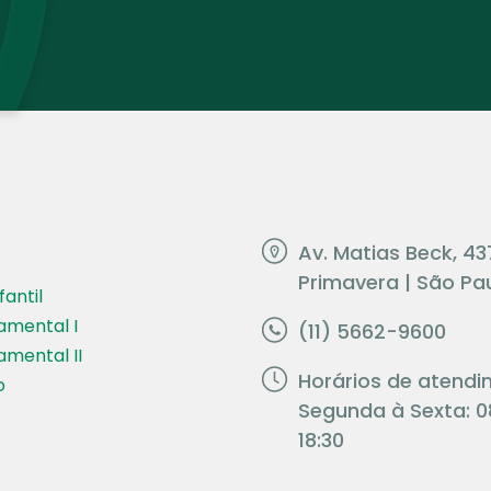
Av. Matias Beck, 43
Primavera | São Pau
antil
amental I
(11) 5662-9600
amental II
Horários de atendi
o
Segunda à Sexta: 0
18:30