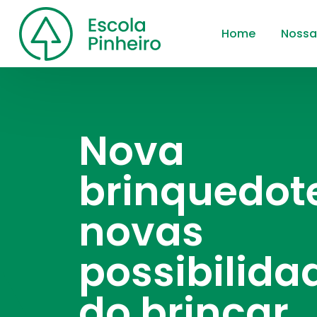
Home
Nossa
Nova
brinquedot
novas
possibilida
do brincar…