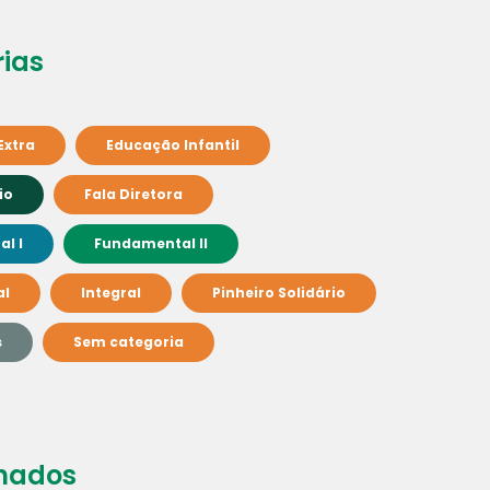
ias
Extra
Educação Infantil
io
Fala Diretora
l I
Fundamental II
al
Integral
Pinheiro Solidário
s
Sem categoria
nados