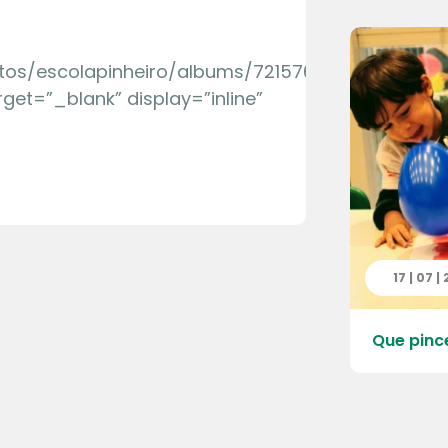
otos/escolapinheiro/albums/72157665521011628″
rget=”_blank” display=”inline”
 | 2026
17 | 07 |
 do Quarteirão da Escola – Pré
Que pinc