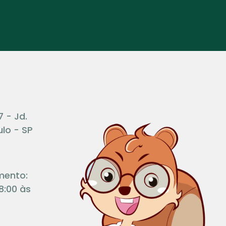
7 - Jd.
lo - SP
mento:
8:00 às