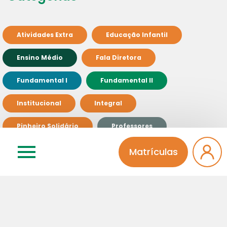
Atividades Extra
Educação Infantil
Ensino Médio
Fala Diretora
Fundamental I
Fundamental II
Institucional
Integral
Pinheiro Solidário
Professores
Sem categoria
Matrículas
Relacionados