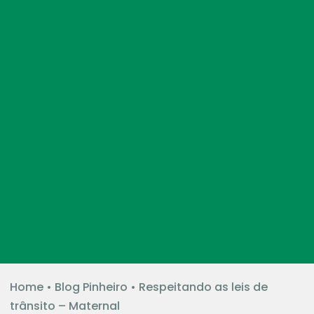
Home
•
Blog Pinheiro
•
Respeitando as leis de
trânsito – Maternal