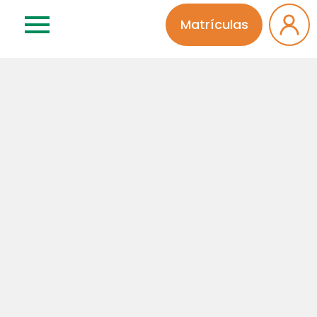
Matrículas
17 | 07 | 2026
Educação Infantil
Que pincel é esse? Jardim