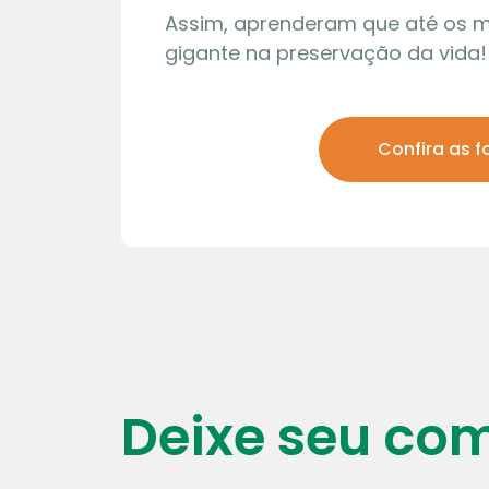
Assim, aprenderam que até os 
gigante na preservação da vida
Confira as f
01 | 08
Maquete
Deixe seu co