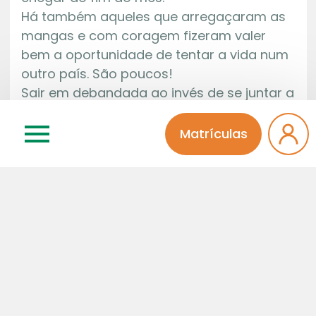
Há também aqueles que arregaçaram as
mangas e com coragem fizeram valer
bem a oportunidade de tentar a vida num
outro país. São poucos!
Sair em debandada ao invés de se juntar a
quem quer que nosso rincão prospere,
para mim é pura tristeza.
Matrículas
Pátria minha, sempre tão gentil, que eu
amo de montão, perdoai-lhes! Eles não
sabem o que fazem!
Sonia Regina P. G. Pinheiro