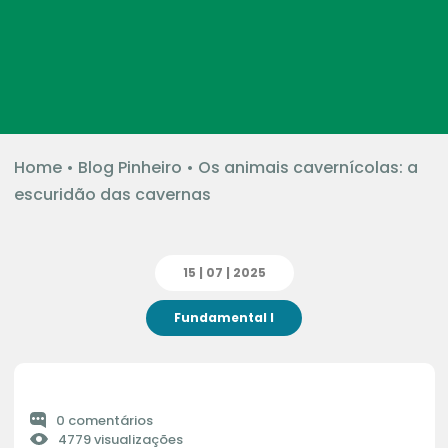
Home
•
Blog Pinheiro
•
Os animais cavernícolas: a
escuridão das cavernas
15 | 07 | 2025
Fundamental I
0 comentários
4779 visualizações