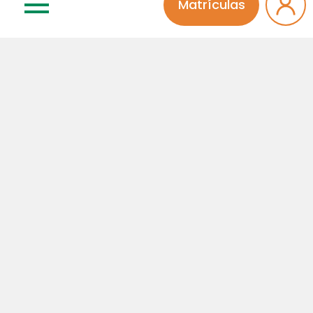
Matrículas
Concordo que meu comentário será aprovado por
um administrador da página