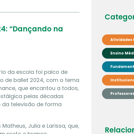
Categor
024: “Dançando na
Atividades 
Ensino Méd
Fundamenta
io da escola foi palco de
 de ballet 2024, com o tema
Institucion
mance, que encantou a todos,
Professore
ostálgica pelas décadas
 da televisão de forma
Matheus, Julia e Larissa, que,
Relacio
m preto e branco,