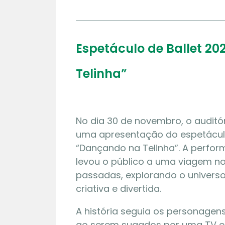
Espetáculo de Ballet 2
Telinha”
No dia 30 de novembro, o auditór
uma apresentação do espetáculo
“Dançando na Telinha”. A perfor
levou o público a uma viagem n
passadas, explorando o universo
criativa e divertida.
A história seguia os personagens 
ao serem sugados por uma TV e