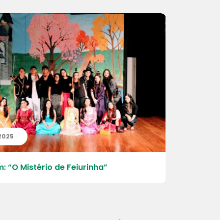
 2025
04 | 12 | 2
: “O Mistério de Feiurinha”
Raízes do 