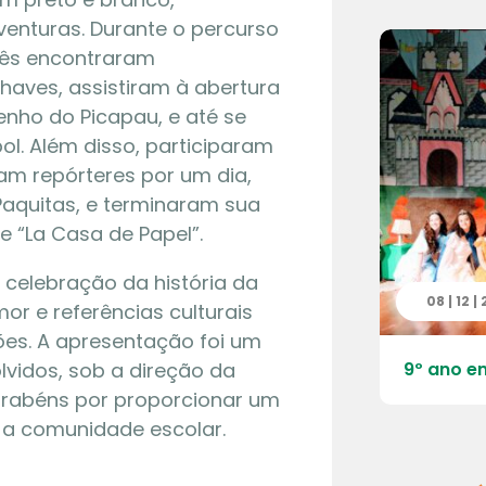
nturas. Durante o percurso
três encontraram
aves, assistiram à abertura
nho do Picapau, e até se
l. Além disso, participaram
am repórteres por um dia,
aquitas, e terminaram sua
e “La Casa de Papel”.
 celebração da história da
 | 2025
08 | 12 |
or e referências culturais
es. A apresentação foi um
lvidos, sob a direção da
ulo de ballet 2025 – No mundo dos
9º ano em
!
arabéns por proporcionar um
a a comunidade escolar.