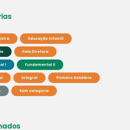
ias
Extra
Educação Infantil
io
Fala Diretora
l I
Fundamental II
al
Integral
Pinheiro Solidário
s
Sem categoria
nados