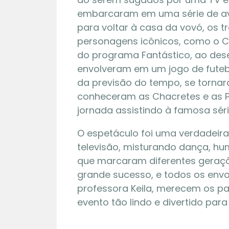
embarcaram em uma série de ave
para voltar à casa da vovó, os 
personagens icônicos, como o Ch
do programa Fantástico, ao dese
envolveram em um jogo de futebo
da previsão do tempo, se tornar
conheceram as Chacretes e as P
jornada assistindo à famosa séri
O espetáculo foi uma verdadeira
13 | 12
televisão, misturando dança, hum
que marcaram diferentes geraçõ
grande sucesso, e todos os envo
Espetác
insetos
professora Keila, merecem os p
evento tão lindo e divertido par