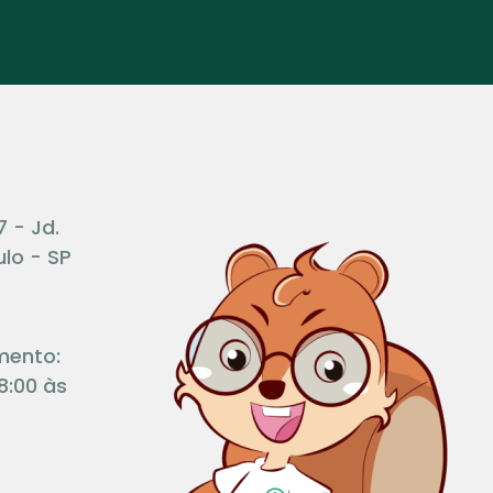
7 - Jd.
lo - SP
mento:
8:00 às