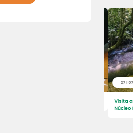
 | 2026
27 | 07 
 do Quarteirão da Escola – Pré
Visita ao
Núcleo E