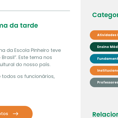
Categor
rma da tarde
Atividades 
Ensino Méd
ina da Escola Pinheiro teve
rasil”. Este tema nos
Fundamenta
ultural do nosso país.
Institucion
todos os funcionários,
Professore
Relacio
otos