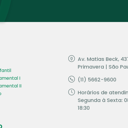
Av. Matias Beck, 43
Primavera | São Pau
antil
amental I
(11) 5662-9600
amental II
Horários de atendi
o
Segunda à Sexta: 0
18:30
o