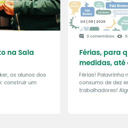
04 | 08 | 2026
0 comentários
5
o na Sala
Férias, para 
medidas, até 
ker, os alunos dos
Férias! Palavrinha
: construir um
consumo de dez en
trabalhadores! Al