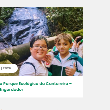
| 2026
24 | 07 | 
 Parque Ecológico da Cantareira –
Criativida
ngordador
garrafacó