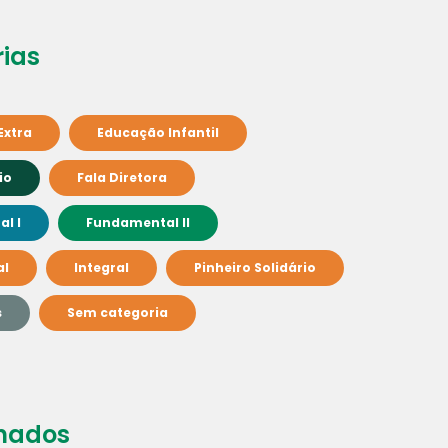
ias
Extra
Educação Infantil
io
Fala Diretora
l I
Fundamental II
al
Integral
Pinheiro Solidário
s
Sem categoria
nados