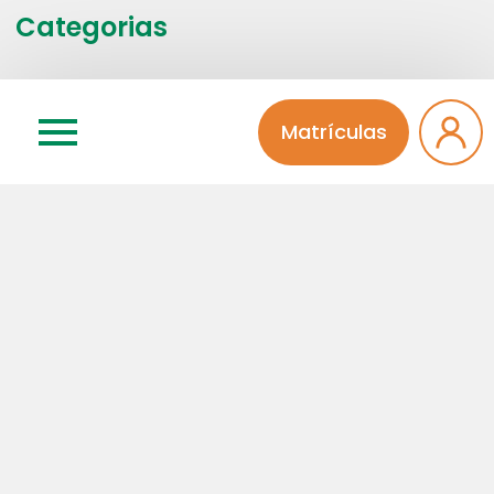
Categorias
Atividades Extra
Educação Infantil
Matrículas
Ensino Médio
Fala Diretora
Fundamental I
Fundamental II
Institucional
Integral
Pinheiro Solidário
Professores
Sem categoria
Relacionados