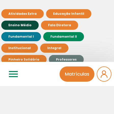
Atividades Extra
Educação Infantil
Ensino Médio
Fala Diretora
Fundamental I
Fundamental II
Institucional
Integral
Pinheiro Solidário
Professores
Sem categoria
Matrículas
Relacionados