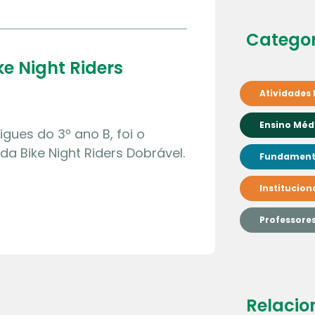
Categor
e Night Riders
Atividades 
Ensino Méd
gues do 3º ano B, foi o
a Bike Night Riders Dobrável.
Fundamenta
Institucion
Professore
Relacio