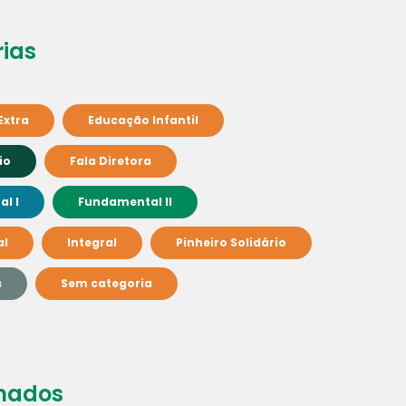
ias
Extra
Educação Infantil
io
Fala Diretora
l I
Fundamental II
al
Integral
Pinheiro Solidário
s
Sem categoria
nados