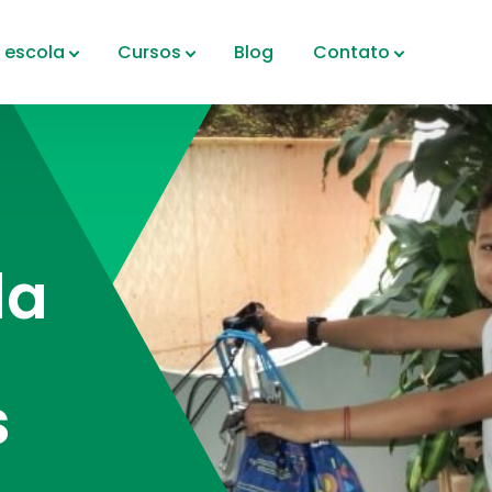
 escola
Cursos
Blog
Contato
da
s