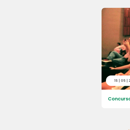
7 | 2026
15 | 05 |
nário de Boas Práticas Docente
Concurso