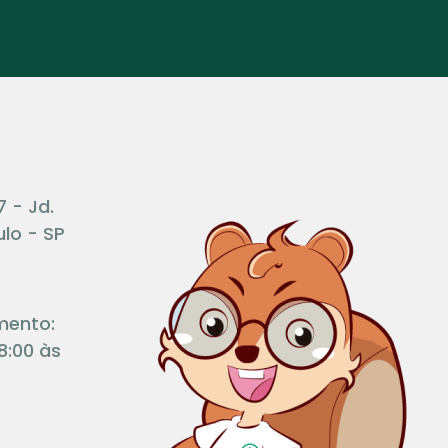
7 - Jd.
lo - SP
mento:
8:00 às