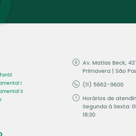
Av. Matias Beck, 43
Primavera | São Pau
antil
amental I
(11) 5662-9600
amental II
Horários de atendi
o
Segunda à Sexta: 0
18:30
o