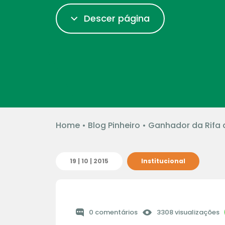
Descer página
Home
•
Blog Pinheiro
•
Ganhador da Rifa d
19 | 10 | 2015
Institucional
0 comentários
3308 visualizações