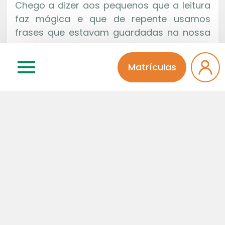
Chego a dizer aos pequenos que a leitura
faz mágica e que de repente usamos
frases que estavam guardadas na nossa
mente e pulam no papel ou em nossas
bocas. Os pequenos sempre ouvem, mas
Matrículas
crescem…
Gostamos de falar de outros países e de
como as coisas funcionam por lá. Pode
apostar que onde há gente vivendo mais
feliz, o povo é mais culto, lê mais e
organiza seu pensamento de tal forma a
não aceitar tudo o que lhe é imposto
goela abaixo!