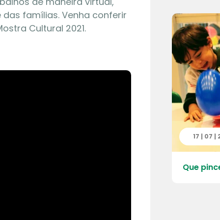
balhos de maneira virtual,
das famílias. Venha conferir
Mostra Cultural 2021.
 | 2026
17 | 07 |
 do Quarteirão da Escola – Pré
Que pinc