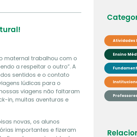
Categor
tural!
Atividades 
Ensino Méd
do maternal trabalhou com o
ndo a respeitar o outro”. A
Fundamenta
dos sentidos e o contato
viagens lúdicas para o
Institucion
nossas viagens não faltaram
Professore
k-in, muitas aventuras e
isas novas, os alunos
rias importantes e fizeram
Relacio