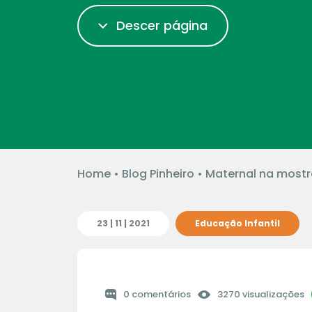
Descer página
Home
•
Blog Pinheiro
•
Maternal na mostra
23 | 11 | 2021
Educação Infantil
0 comentários
3270 visualizações