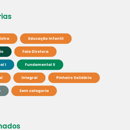
ias
Extra
Educação Infantil
io
Fala Diretora
l I
Fundamental II
al
Integral
Pinheiro Solidário
s
Sem categoria
nados