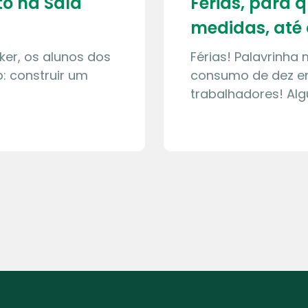
o na Sala
Férias, para 
medidas, até 
ker, os alunos dos
Férias! Palavrinha
: construir um
consumo de dez en
trabalhadores! Al