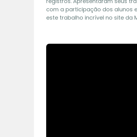
registros. Apresentaram seus tra
com a participação dos alunos e 
este trabalho incrível no site da 
01 | 08
Maquete