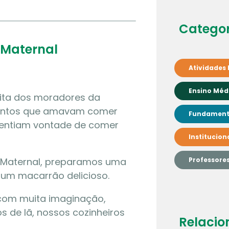
Categor
 Maternal
Atividades 
Ensino Méd
sita dos moradores da
mintos que amavam comer
Fundamenta
sentiam vontade de comer
Institucion
 Maternal, preparamos uma
Professore
 um macarrão delicioso.
, com muita imaginação,
os de lã, nossos cozinheiros
Relacio