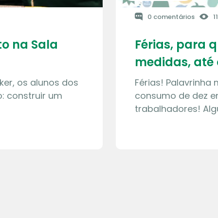
0 comentários
1
o na Sala
Férias, para 
medidas, até 
ker, os alunos dos
Férias! Palavrinha
: construir um
consumo de dez en
trabalhadores! Al