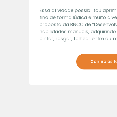
Essa atividade possibilitou apr
fina de forma lúdica e muito div
proposta da BNCC de “Desenvolv
habilidades manuais, adquirindo
pintar, rasgar, folhear entre outro
Confira as f
01 | 08
Maquete