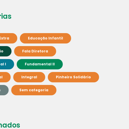
ias
Extra
Educação Infantil
io
Fala Diretora
l I
Fundamental II
al
Integral
Pinheiro Solidário
s
Sem categoria
nados