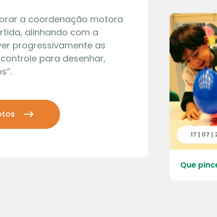
imorar a coordenação motora
ertida, alinhando com a
er progressivamente as
 controle para desenhar,
s”.
otos
 | 2026
17 | 07 |
 do Quarteirão da Escola – Pré
Que pinc