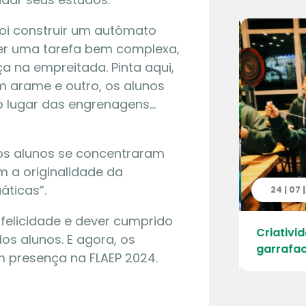
foi construir um autômato
er uma tarefa bem complexa,
 na empreitada. Pinta aqui,
 um arame e outro, os alunos
o lugar das engrenagens…
 os alunos se concentraram
 a originalidade da
áticas”.
 | 2026
24 | 07 
 felicidade e dever cumprido
ao Parque Ecológico da Cantareira –
Criativid
os alunos. E agora, os
 Engordador
garrafac
m presença na FLAEP 2024.