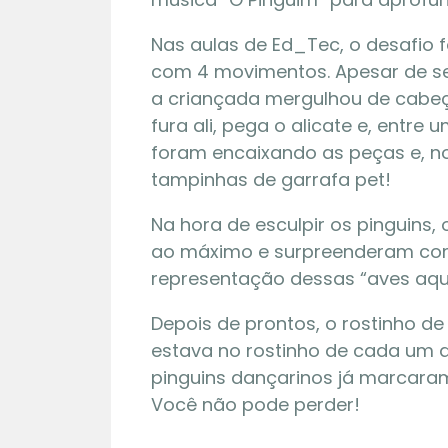
Nas aulas de Ed_Tec, o desafio 
com 4 movimentos. Apesar de s
a criançada mergulhou de cabeça
fura ali, pega o alicate e, entre
foram encaixando as peças e, n
tampinhas de garrafa pet!
Na hora de esculpir os pinguins,
ao máximo e surpreenderam com
representação dessas “aves aqu
27 | 07
Depois de prontos, o rostinho de
Visita 
estava no rostinho de cada um d
Núcleo
pinguins dançarinos já marcara
Você não pode perder!