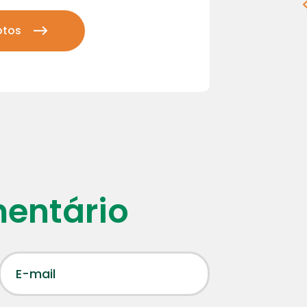
otos
mentário