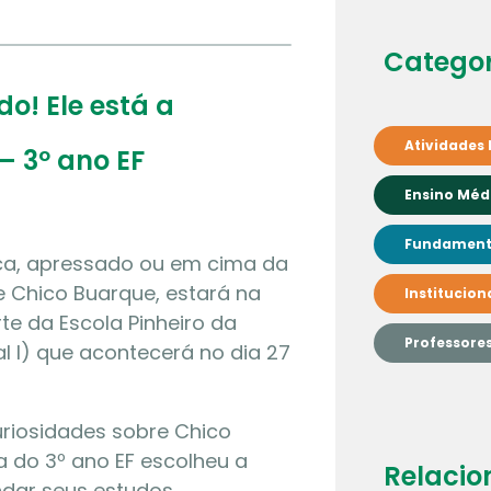
Categor
o! Ele está a
Atividades 
– 3º ano EF
Ensino Méd
Fundamenta
ca, apressado ou em cima da
e Chico Buarque, estará na
Institucion
rte da Escola Pinheiro da
Professore
l I) que acontecerá no dia 27
riosidades sobre Chico
a do 3º ano EF escolheu a
Relacio
dar seus estudos.