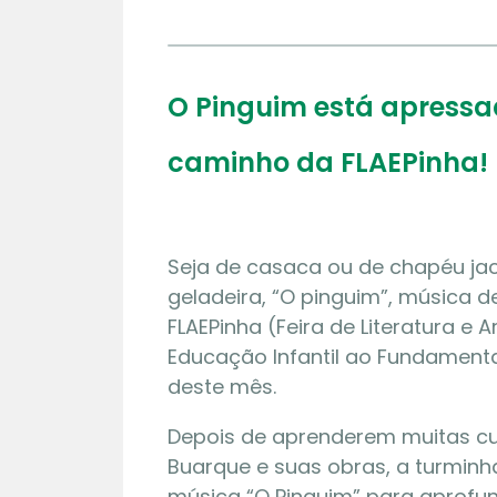
O Pinguim está apressad
caminho da FLAEPinha! 
Seja de casaca ou de chapéu ja
geladeira, “O pinguim”, música d
FLAEPinha (Feira de Literatura e A
Educação Infantil ao Fundamenta
deste mês.
Depois de aprenderem muitas cu
Buarque e suas obras, a turminh
música “O Pinguim” para aprofun