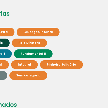
ias
Extra
Educação Infantil
io
Fala Diretora
l I
Fundamental II
al
Integral
Pinheiro Solidário
s
Sem categoria
nados