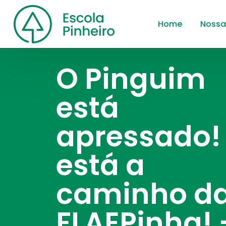
Home
Nossa
O Pinguim
está
apressado! 
está a
caminho d
FLAEPinha! 