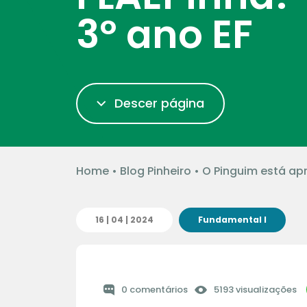
3º ano EF
Descer página
Home
•
Blog Pinheiro
•
O Pinguim está apr
16 | 04 | 2024
Fundamental I
0 comentários
5193 visualizações