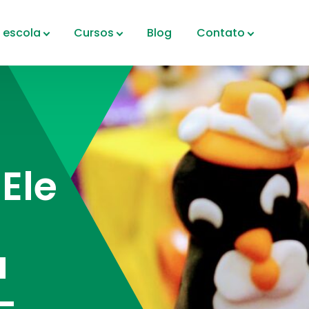
 escola
Cursos
Blog
Contato
Ele
a
–