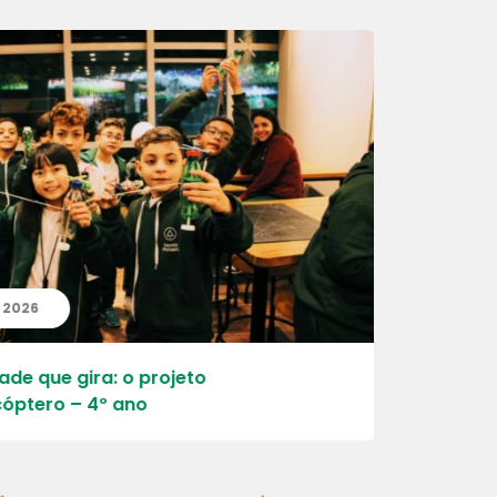
| 2026
20 | 07 | 
ade que gira: o projeto
Aprender, 
óptero – 4º ano