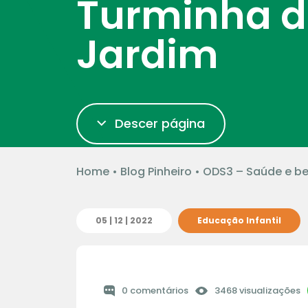
Turminha d
Jardim
Descer página
Home
•
Blog Pinheiro
•
ODS3 – Saúde e be
05 | 12 | 2022
Educação Infantil
0 comentários
3468 visualizações