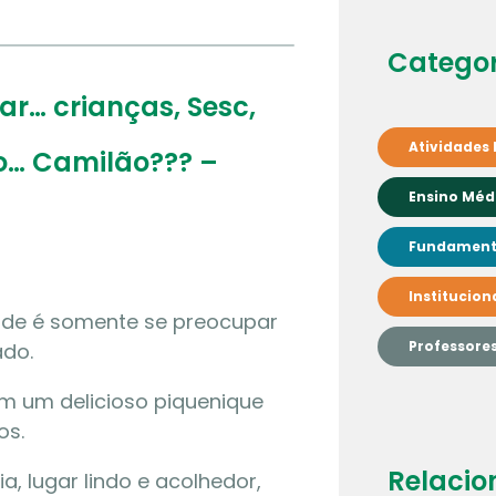
Categor
r… crianças, Sesc,
Atividades 
ão… Camilão??? –
Ensino Méd
Fundamenta
Institucion
de é somente se preocupar
Professore
do.
 um delicioso piquenique
os.
Relacio
, lugar lindo e acolhedor,