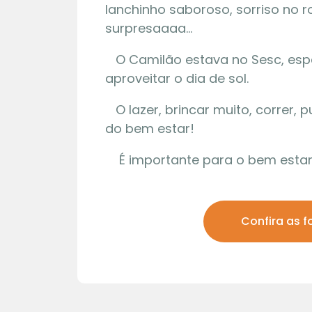
lanchinho saboroso, sorriso no ro
surpresaaaa…
O Camilão estava no Sesc, espe
aproveitar o dia de sol.
O lazer, brincar muito, correr, p
do bem estar!
É importante para o bem estar
01 | 08
Confira as f
Maquete