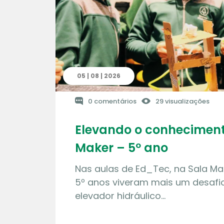
05 | 08 | 2026
0 comentários
29 visualizações
Elevando o conheciment
Maker – 5º ano
Nas aulas de Ed_Tec, na Sala Ma
5º anos viveram mais um desafio
elevador hidráulico…