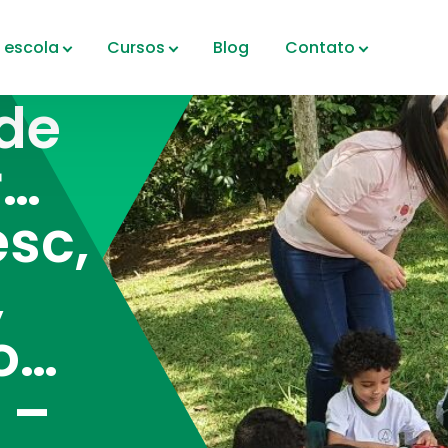
 escola
Cursos
Blog
Contato
de
r…
esc,
,
o…
 –