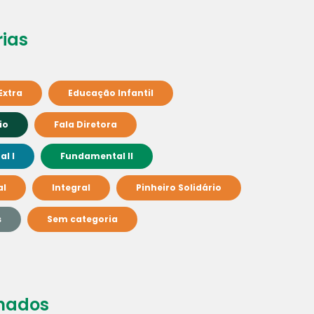
ias
Extra
Educação Infantil
io
Fala Diretora
l I
Fundamental II
al
Integral
Pinheiro Solidário
s
Sem categoria
nados