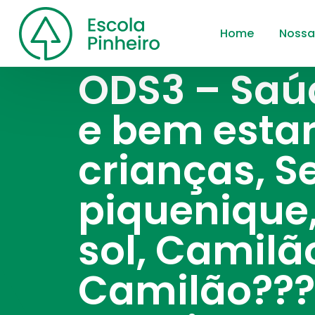
Home
Nossa
ODS3 – Saú
e bem esta
crianças, S
piquenique
sol, Camilã
Camilão???