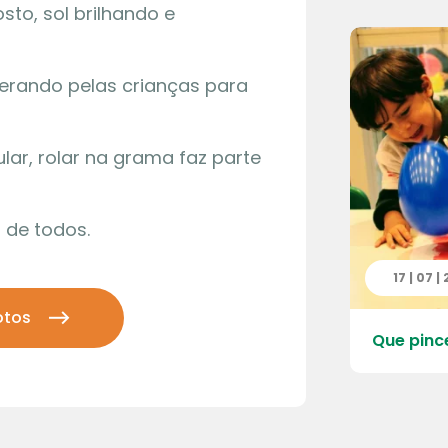
sto, sol brilhando e
rando pelas crianças para
ular, rolar na grama faz parte
 de todos.
 | 2026
17 | 07 |
otos
 do Quarteirão da Escola – Pré
Que pinc