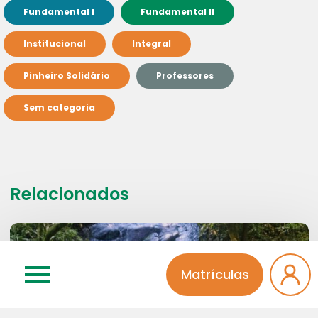
Fundamental I
Fundamental II
Institucional
Integral
Pinheiro Solidário
Professores
Sem categoria
Relacionados
Matrículas