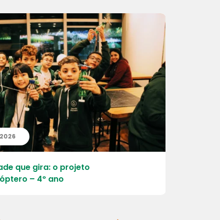
| 2026
20 | 07 | 
ade que gira: o projeto
Aprender, 
óptero – 4º ano