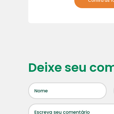
Confira as f
Deixe seu co
27 | 07
Visita 
Núcleo