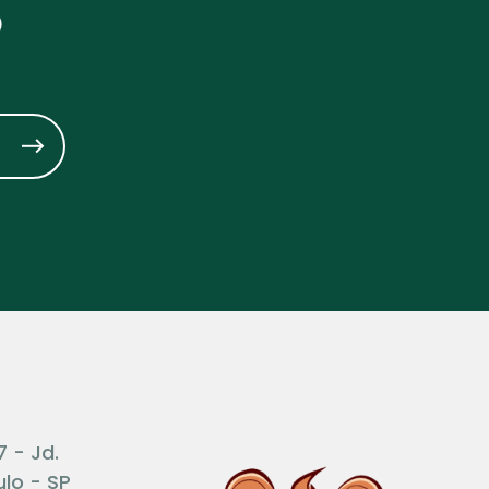
?
7 - Jd.
lo - SP