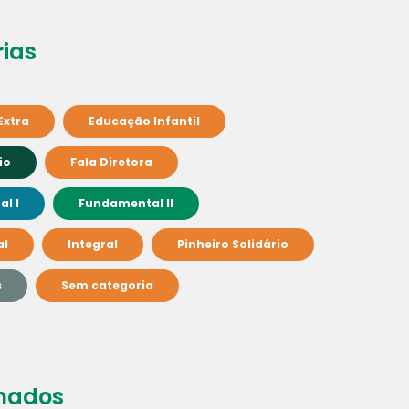
ias
Extra
Educação Infantil
io
Fala Diretora
l I
Fundamental II
al
Integral
Pinheiro Solidário
s
Sem categoria
nados