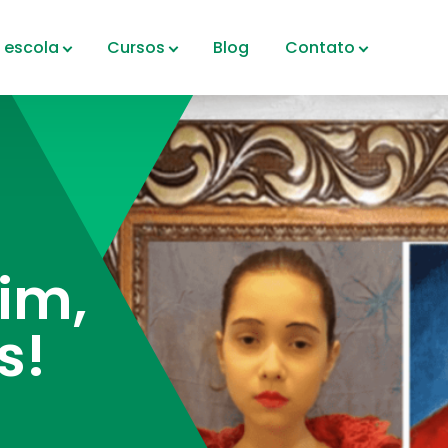
 escola
Cursos
Blog
Contato
Sim,
s!