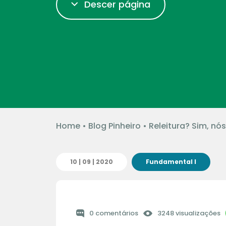
Descer página
Home
•
Blog Pinheiro
•
Releitura? Sim, nó
10 | 09 | 2020
Fundamental I
0 comentários
3248 visualizações