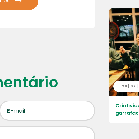
otos
mentário
 | 2026
24 | 07 
ao Parque Ecológico da Cantareira –
Criativid
 Engordador
garrafac