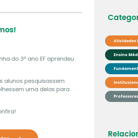
Categor
emos!
Atividades 
Ensino Méd
inha do 3º ano EF aprendeu
Fundamenta
os alunos pesquisassem
Institucion
colhessem uma delas para
Professore
nfira!
Relacio