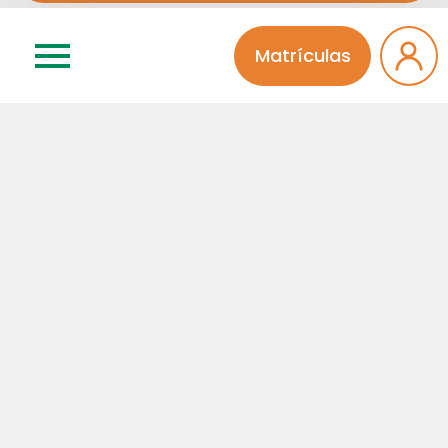
Matrículas
Categorias
Atividades Extra
Educação Infantil
Ensino Médio
Fala Diretora
Fundamental I
Fundamental II
Institucional
Integral