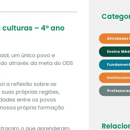
Categor
 culturas – 4º ano
Atividades 
Ensino Méd
asil, um único povo e
lvido através da meta do ODS
Fundamenta
.
Institucion
i a reflexão sobre as
 suas próprias regiões,
Professore
idades entre os povos
 nossa própria formação
Relacio
ostraram o que aprenderam.