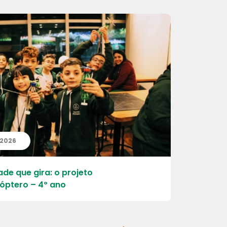
| 2026
20 | 07 | 
ade que gira: o projeto
Aprender, 
óptero – 4º ano