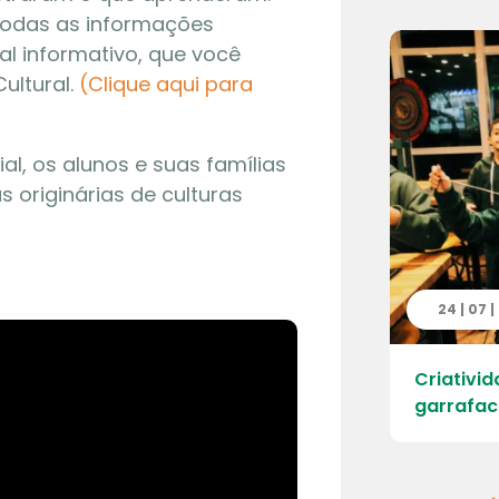
todas as informações
l informativo, que você
ultural.
(Clique aqui para
l, os alunos e suas famílias
s originárias de culturas
 | 2026
24 | 07 
ao Parque Ecológico da Cantareira –
Criativid
 Engordador
garrafac