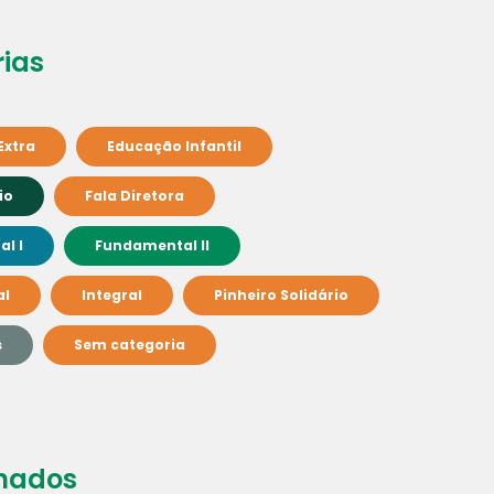
ias
Extra
Educação Infantil
io
Fala Diretora
l I
Fundamental II
al
Integral
Pinheiro Solidário
s
Sem categoria
nados