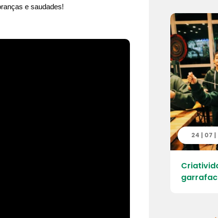
mbranças e saudades!
 | 2026
24 | 07 
ao Parque Ecológico da Cantareira –
Criativid
 Engordador
garrafac