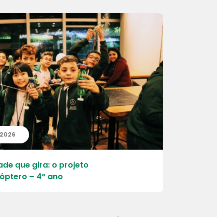
| 2026
20 | 07 | 
ade que gira: o projeto
Aprender, 
óptero – 4º ano