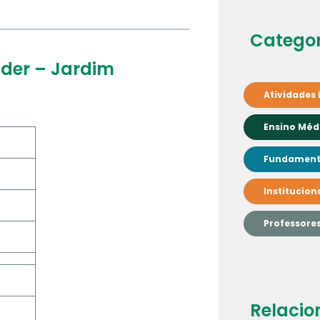
Categor
der – Jardim
Atividades 
Ensino Méd
Fundamenta
Institucion
Professore
Relacio