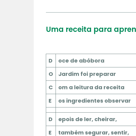
Uma receita para apren
D
oce de abóbora
O
Jardim foi preparar
C
om a leitura da receita
E
os ingredientes observar
D
epois de ler, cheirar,
E
também segurar, sentir,