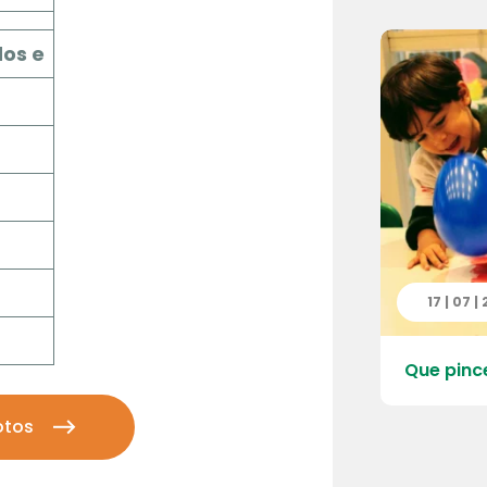
dos e
 | 2026
17 | 07 |
 do Quarteirão da Escola – Pré
Que pinc
otos