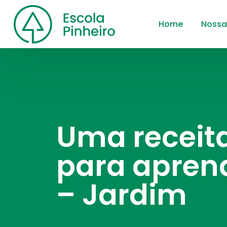
Home
Nossa
Uma receit
para apren
– Jardim