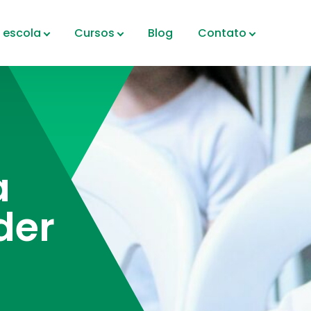
 escola
Cursos
Blog
Contato
a
der