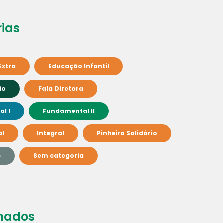
ias
Extra
Educação Infantil
io
Fala Diretora
l I
Fundamental II
al
Integral
Pinheiro Solidário
s
Sem categoria
nados