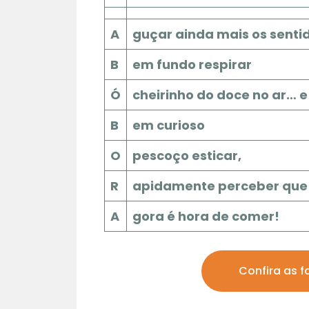
A
guçar ainda mais os senti
B
em fundo respirar
Ó
cheirinho do doce no ar… e
B
em curioso
O
pescoço esticar,
R
apidamente perceber que
01 | 08
A
gora é hora de comer!
Maquete
Confira as f