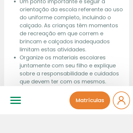
Um ponto importante é seguir a
orientação da escola referente ao uso
do uniforme completo, incluindo o
calçado. As crianças têm momentos
de recreação em que correm e
brincam e calçados inadequados
limitam estas atividades.
Organize os materiais escolares
juntamente com seu filho e explique
sobre a responsabilidade e cuidados
que devem ter com os mesmos.
Identifique todos os pertences da
criança.
Matrículas
Seja um exemplo, controle a sua
ansiedade. Procure transmitir
tranquilidade para seu pequeno.
Converse com ele sobre a sua época