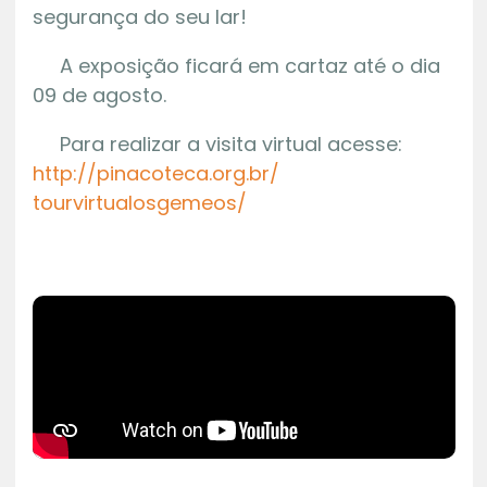
segurança do seu lar!
A exposição ficará em cartaz até o dia
09 de agosto.
Para realizar a visita virtual acesse:
http://pinacoteca.org.br/
tourvirtualosgemeos/