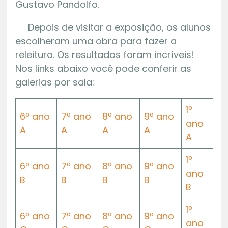
Gustavo Pandolfo.
Depois de visitar a exposição, os alunos
escolheram uma obra para fazer a
releitura. Os resultados foram incríveis!
Nos links abaixo você pode conferir as
galerias por sala:
1º
6º ano
7º ano
8º ano
9º ano
ano
A
A
A
A
A
1º
6º ano
7º ano
8º ano
9º ano
ano
B
B
B
B
B
1º
6º ano
7º ano
8º ano
9º ano
ano