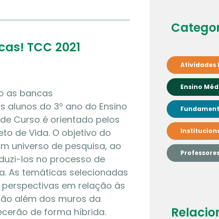
Categor
cas! TCC 2021
Atividades 
Ensino Méd
ão as bancas
s alunos do 3º ano do Ensino
Fundamenta
de Curso é orientado pelos
eto de Vida. O objetivo do
Institucion
um universo de pesquisa, ao
Professore
uzi-los no processo de
a. As temáticas selecionadas
 perspectivas em relação às
ção além dos muros da
Relacio
cerão de forma híbrida.