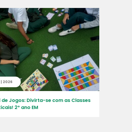
 2026
05 | 07 | 
de Jogos: Divirta-se com as Classes
Entrega c
ais! 2º ano EM