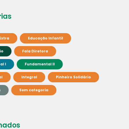
ias
Extra
Educação Infantil
io
Fala Diretora
l I
Fundamental II
al
Integral
Pinheiro Solidário
s
Sem categoria
nados