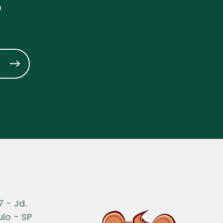
?
7 - Jd.
lo - SP