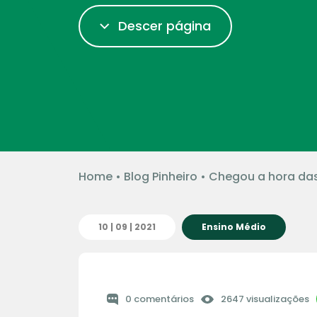
Descer página
Home
•
Blog Pinheiro
•
Chegou a hora das
10 | 09 | 2021
Ensino Médio
0 comentários
2647 visualizações