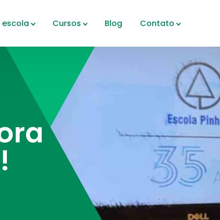
 escola
Cursos
Blog
Contato
ora
!