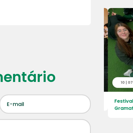
mentário
7 | 2026
10 | 07 |
r, compartilhar e explorar o mundo!
Festival 
Gramatic