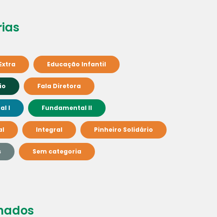
ias
Extra
Educação Infantil
io
Fala Diretora
l I
Fundamental II
al
Integral
Pinheiro Solidário
s
Sem categoria
nados