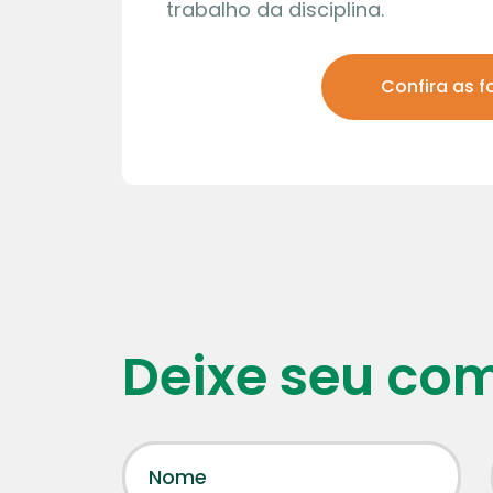
trabalho da disciplina.
Confira as f
20 | 0
Deixe seu co
Aprende