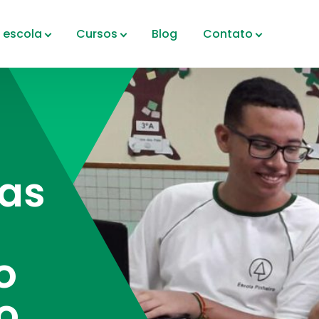
 escola
Cursos
Blog
Contato
as
o
o