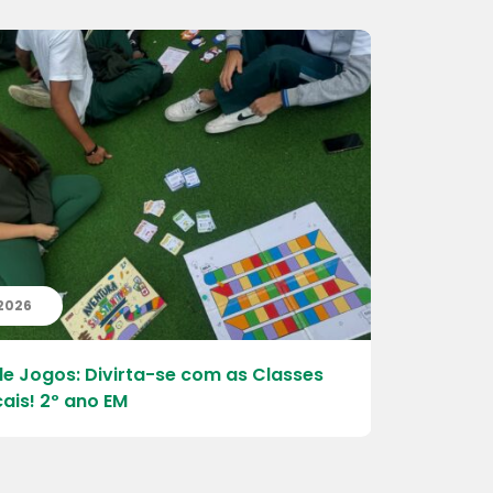
 2026
05 | 07 | 
de Jogos: Divirta-se com as Classes
Entrega c
ais! 2º ano EM