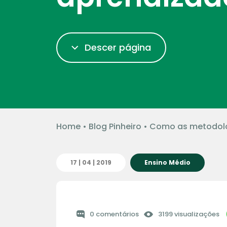
Descer página
Home
•
Blog Pinheiro
•
Como as metodolo
17 | 04 | 2019
Ensino Médio
0 comentários
3199 visualizações