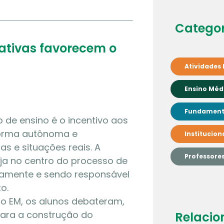
Categor
ativas favorecem o
Atividades 
Ensino Méd
Fundamenta
o de ensino é o incentivo aos
forma autônoma e
Institucion
as e situações reais. A
Professore
ja no centro do processo de
vamente e sendo responsável
o.
do EM, os alunos debateram,
para a construção do
Relacio