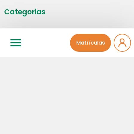
Categorias
Atividades Extra
Educação Infantil
Matrículas
Ensino Médio
Fala Diretora
Fundamental I
Fundamental II
Institucional
Integral
Pinheiro Solidário
Professores
Sem categoria