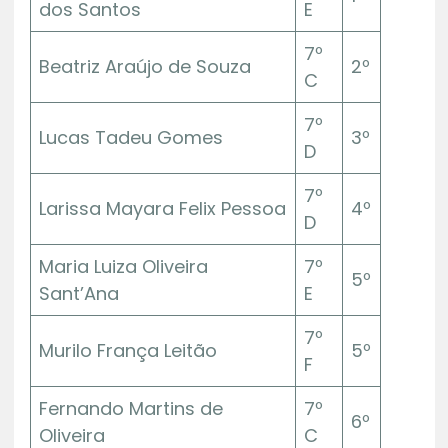
dos Santos
E
7º
Beatriz Araújo de Souza
2º
C
7º
Lucas Tadeu Gomes
3º
D
7º
Larissa Mayara Felix Pessoa
4º
D
Maria Luiza Oliveira
7º
5º
Sant’Ana
E
7º
Murilo França Leitão
5º
F
Fernando Martins de
7º
6º
Oliveira
C