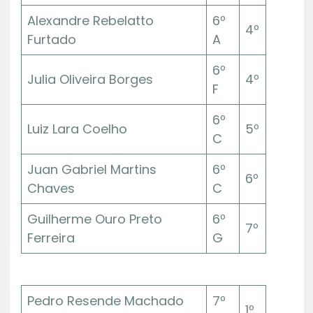
Alexandre Rebelatto
6º
4º
Furtado
A
6º
Julia Oliveira Borges
4º
F
6º
Luiz Lara Coelho
5º
C
Juan Gabriel Martins
6º
6º
Chaves
C
Guilherme Ouro Preto
6º
7º
Ferreira
G
Pedro Resende Machado
7º
1º