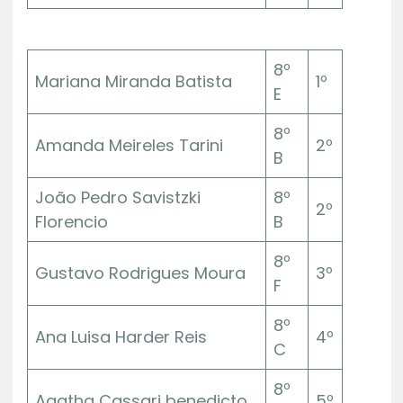
8º
Mariana Miranda Batista
1º
E
8º
Amanda Meireles Tarini
2º
B
João Pedro Savistzki
8º
2º
Florencio
B
8º
Gustavo Rodrigues Moura
3º
F
8º
Ana Luisa Harder Reis
4º
C
8º
Agatha Cassari benedicto
5º