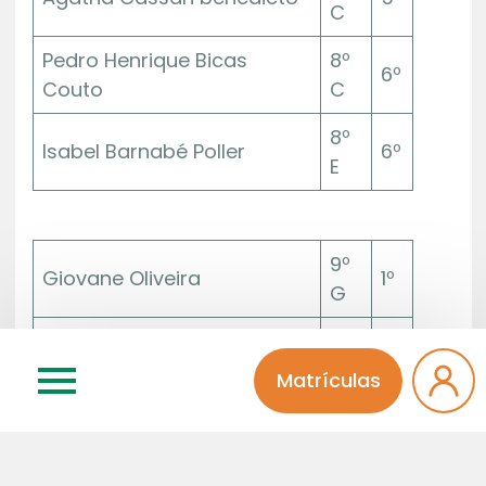
C
Pedro Henrique Bicas
8º
6º
Couto
C
8º
Isabel Barnabé Poller
6º
E
9º
Giovane Oliveira
1º
G
Ruan Gomes Gonçalves
9º
1º
da Silva
F
Matrículas
9º
Renan Rodrigues Silva
2º
F